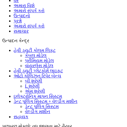
ઘર
અમારા વિશે
અમારો સંપર્ક કરો
ઉત્પાદનો
પ્રશ્નો
અમારો સંપર્ક કરો
સમાચાર
ઉત્પાદન કેન્દ્ર
હેવી ડ્યુટી કોલમ લિફ્ટ
કેબલ મોડેલ
પ્રીમિયમ મોડેલ
વાયરલેસ મોડેલ
હેવી ડ્યુટી પ્લેટફોર્મ લાઇફટ
ઓટો કોલિઝન રિપેર બેન્ચ
બી શ્રેણી
L શ્રેણી
એમ શ્રેણી
ઇલેક્ટ્રોનિક માપન સિસ્ટમ
ડેન્ટ પુલિંગ સિસ્ટમ + વેલ્ડીંગ મશીન
ડેન્ટ પુલિંગ સિસ્ટમ
વેલ્ડીંગ મશીન
સહાયક
પૂછપરછ મોકલો: વધુ જાણવા માટે તૈયાર