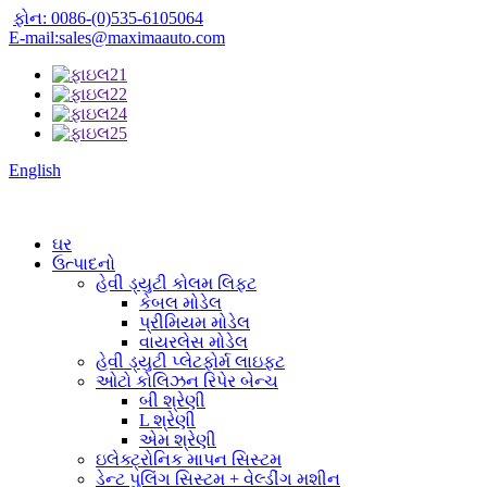
ફોન: 0086-(0)535-6105064
E-mail:sales@maximaauto.com
English
ઘર
ઉત્પાદનો
હેવી ડ્યુટી કોલમ લિફ્ટ
કેબલ મોડેલ
પ્રીમિયમ મોડેલ
વાયરલેસ મોડેલ
હેવી ડ્યુટી પ્લેટફોર્મ લાઇફટ
ઓટો કોલિઝન રિપેર બેન્ચ
બી શ્રેણી
L શ્રેણી
એમ શ્રેણી
ઇલેક્ટ્રોનિક માપન સિસ્ટમ
ડેન્ટ પુલિંગ સિસ્ટમ + વેલ્ડીંગ મશીન