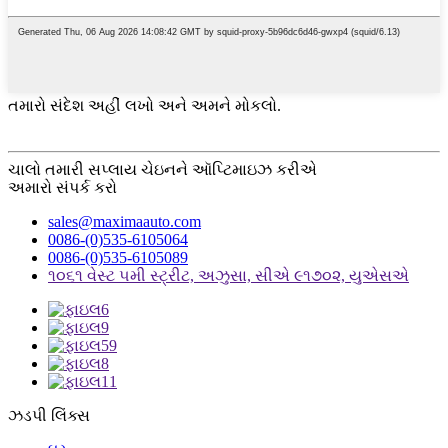
તમારો સંદેશ અહીં લખો અને અમને મોકલો.
ચાલો તમારી સપ્લાય ચેઇનને ઑપ્ટિમાઇઝ કરીએ
અમારો સંપર્ક કરો
sales@maximaauto.com
0086-(0)535-6105064
0086-(0)535-6105089
૧૦૬૧ વેસ્ટ ૫મી સ્ટ્રીટ, અઝુસા, સીએ ૯૧૭૦૨, યુએસએ
ઝડપી લિંક્સ