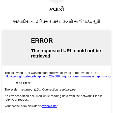
કલાકો
અઠવાડિયાના ૭ દિવસ સવારે ૮:૩૦ થી સાંજે ૫:૩૦ સુધી