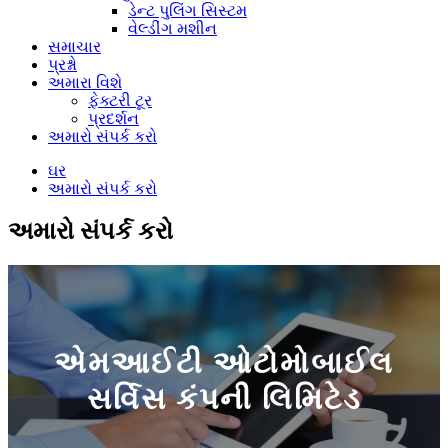
ડેન્ટ પુલિંગ સિસ્ટમ
વેલ્ડીંગ મશીન
સમાચાર
પ્રશ્નો
અમારા વિશે
ફેક્ટરી ટૂર
પ્રદર્શન
અમારો સંપર્ક કરો
ઘર
અમારો સંપર્ક કરો
અમારો સંપર્ક કરો
એમઆઈટી ઓટોમોબાઈલ
સર્વિસ કંપની લિમિટેડ