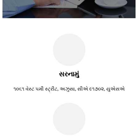
સરનામું
૧૦૬૧ વેસ્ટ ૫મી સ્ટ્રીટ, અઝુસા, સીએ ૯૧૭૦૨, યુએસએ