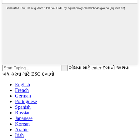
શોધવા માટે enter દબાવો અથવા
બંધ કરવા માટે ESC દબાવો.
English
French
German
Portuguese
Spanish
Russian
Japanese
Korean
Arabic
Irish