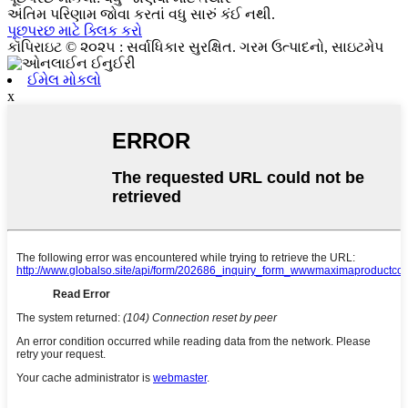
અંતિમ પરિણામ જોવા કરતાં વધુ સારું કંઈ નથી.
પૂછપરછ માટે ક્લિક કરો
કૉપિરાઇટ © ૨૦૨૫ : સર્વાધિકાર સુરક્ષિત. ગરમ ઉત્પાદનો, સાઇટમેપ
ઈમેલ મોકલો
x