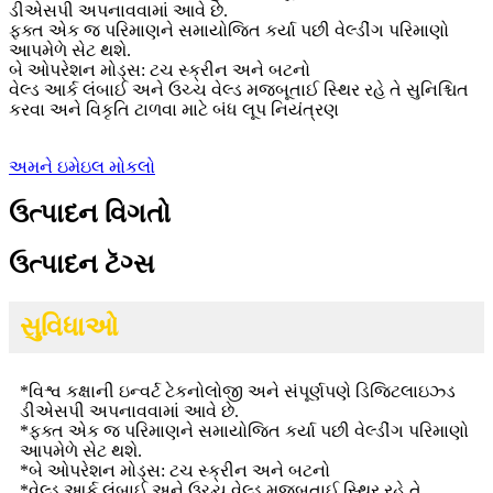
ડીએસપી અપનાવવામાં આવે છે.
ફક્ત એક જ પરિમાણને સમાયોજિત કર્યા પછી વેલ્ડીંગ પરિમાણો
આપમેળે સેટ થશે.
બે ઓપરેશન મોડ્સ: ટચ સ્ક્રીન અને બટનો
વેલ્ડ આર્ક લંબાઈ અને ઉચ્ચ વેલ્ડ મજબૂતાઈ સ્થિર રહે તે સુનિશ્ચિત
કરવા અને વિકૃતિ ટાળવા માટે બંધ લૂપ નિયંત્રણ
અમને ઇમેઇલ મોકલો
ઉત્પાદન વિગતો
ઉત્પાદન ટૅગ્સ
સુવિધાઓ
*
વિશ્વ કક્ષાની ઇન્વર્ટ ટેકનોલોજી અને સંપૂર્ણપણે ડિજિટલાઇઝ્ડ
ડીએસપી અપનાવવામાં આવે છે.
*
ફક્ત એક જ પરિમાણને સમાયોજિત કર્યા પછી વેલ્ડીંગ પરિમાણો
આપમેળે સેટ થશે.
*
બે ઓપરેશન મોડ્સ: ટચ સ્ક્રીન અને બટનો
*
વેલ્ડ આર્ક લંબાઈ અને ઉચ્ચ વેલ્ડ મજબૂતાઈ સ્થિર રહે તે