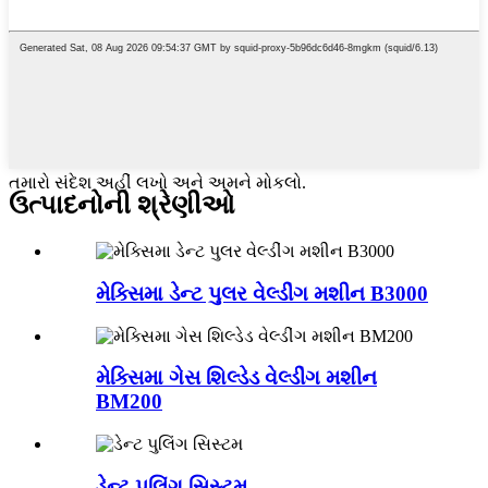
તમારો સંદેશ અહીં લખો અને અમને મોકલો.
ઉત્પાદનોની શ્રેણીઓ
મેક્સિમા ડેન્ટ પુલર વેલ્ડીંગ મશીન B3000
મેક્સિમા ગેસ શિલ્ડેડ વેલ્ડીંગ મશીન
BM200
ડેન્ટ પુલિંગ સિસ્ટમ