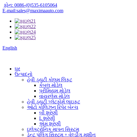
ફોન: 0086-(0)535-6105064
E-mail:sales@maximaauto.com
English
ઘર
ઉત્પાદનો
હેવી ડ્યુટી કોલમ લિફ્ટ
કેબલ મોડેલ
પ્રીમિયમ મોડેલ
વાયરલેસ મોડેલ
હેવી ડ્યુટી પ્લેટફોર્મ લાઇફટ
ઓટો કોલિઝન રિપેર બેન્ચ
બી શ્રેણી
L શ્રેણી
એમ શ્રેણી
ઇલેક્ટ્રોનિક માપન સિસ્ટમ
ડેન્ટ પુલિંગ સિસ્ટમ + વેલ્ડીંગ મશીન