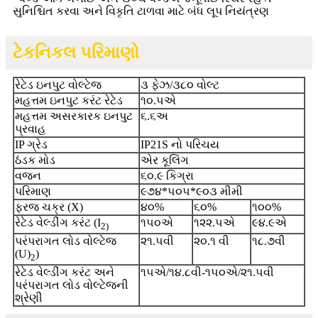
સુનિશ્ચિત કરવા અને વિકૃતિ ટાળવા માટે બંધ લૂપ નિયંત્રણ
ટેકનિકલ પરિમાણો
રેટેડ ઇનપુટ વોલ્ટેજ
૩ ફેઝ/૩૮૦ વોલ્ટ
મહત્તમ ઇનપુટ કરંટ રેટેડ
૧૦.૫એ
મહત્તમ અસરકારક ઇનપુટ
૬.૬અ
પ્રવાહ
IP ગ્રેડ
IP21S નો પરિચય
ઠંડક મોડ
એર કૂલિંગ
વજન
૬૦.૯ કિગ્રા
પરિમાણ
૯૭૪*૫૦૫*૯૦૩ મીમી
ફરજ ચક્ર (X)
૪૦%
૬૦%
૧૦૦%
રેટેડ વેલ્ડીંગ કરંટ (I
૧૫૦એ
૧૨૨.૫એ
૯૪.૯એ
2
)
પરંપરાગત લોડ વોલ્ટેજ
૨૧.૫વી
૨૦.૧ વી
૧૮.૭વી
(U)
)
2
રેટેડ વેલ્ડીંગ કરંટ અને
૧૫એ/૧૪.૮વી-૧૫૦એ/૨૧.૫વી
પરંપરાગત લોડ વોલ્ટેજની
શ્રેણી