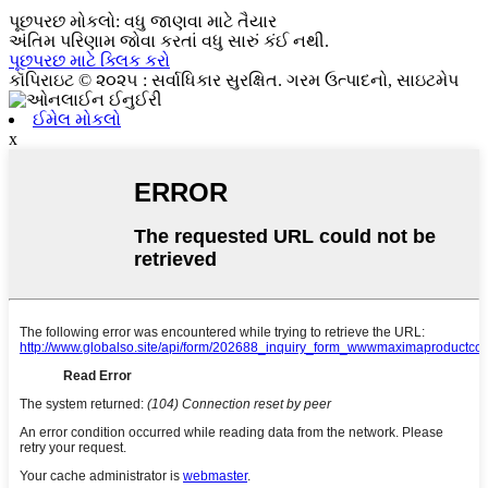
પૂછપરછ મોકલો: વધુ જાણવા માટે તૈયાર
અંતિમ પરિણામ જોવા કરતાં વધુ સારું કંઈ નથી.
પૂછપરછ માટે ક્લિક કરો
કૉપિરાઇટ © ૨૦૨૫ : સર્વાધિકાર સુરક્ષિત. ગરમ ઉત્પાદનો, સાઇટમેપ
ઈમેલ મોકલો
x