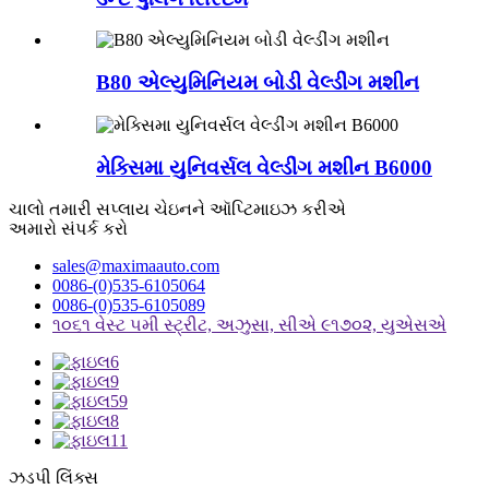
B80 એલ્યુમિનિયમ બોડી વેલ્ડીંગ મશીન
મેક્સિમા યુનિવર્સલ વેલ્ડીંગ મશીન B6000
ચાલો તમારી સપ્લાય ચેઇનને ઑપ્ટિમાઇઝ કરીએ
અમારો સંપર્ક કરો
sales@maximaauto.com
0086-(0)535-6105064
0086-(0)535-6105089
૧૦૬૧ વેસ્ટ ૫મી સ્ટ્રીટ, અઝુસા, સીએ ૯૧૭૦૨, યુએસએ
ઝડપી લિંક્સ