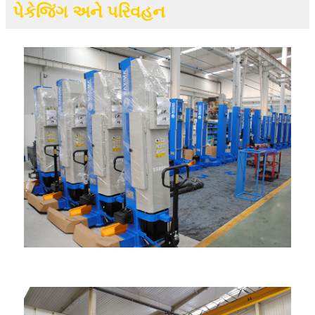
પેકેજિંગ અને પરિવહન