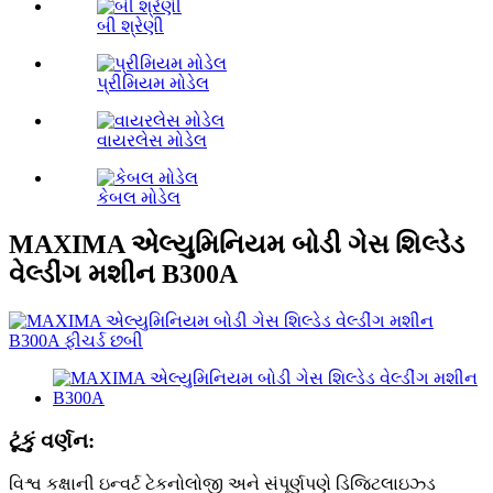
બી શ્રેણી
પ્રીમિયમ મોડેલ
વાયરલેસ મોડેલ
કેબલ મોડેલ
MAXIMA એલ્યુમિનિયમ બોડી ગેસ શિલ્ડેડ
વેલ્ડીંગ મશીન B300A
ટૂંકું વર્ણન:
વિશ્વ કક્ષાની ઇન્વર્ટ ટેકનોલોજી અને સંપૂર્ણપણે ડિજિટલાઇઝ્ડ