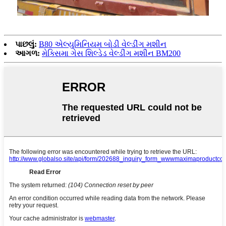
પાછલું:
B80 એલ્યુમિનિયમ બોડી વેલ્ડીંગ મશીન
આગળ:
મેક્સિમા ગેસ શિલ્ડેડ વેલ્ડીંગ મશીન BM200