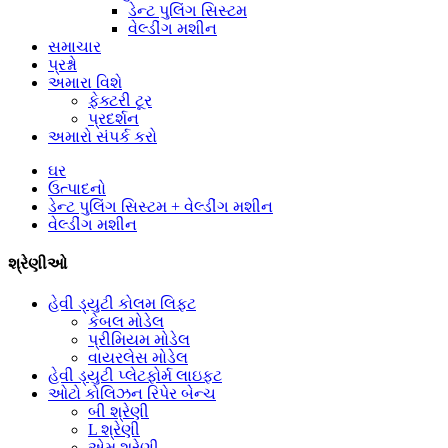
ડેન્ટ પુલિંગ સિસ્ટમ
વેલ્ડીંગ મશીન
સમાચાર
પ્રશ્નો
અમારા વિશે
ફેક્ટરી ટૂર
પ્રદર્શન
અમારો સંપર્ક કરો
ઘર
ઉત્પાદનો
ડેન્ટ પુલિંગ સિસ્ટમ + વેલ્ડીંગ મશીન
વેલ્ડીંગ મશીન
શ્રેણીઓ
હેવી ડ્યુટી કોલમ લિફ્ટ
કેબલ મોડેલ
પ્રીમિયમ મોડેલ
વાયરલેસ મોડેલ
હેવી ડ્યુટી પ્લેટફોર્મ લાઇફટ
ઓટો કોલિઝન રિપેર બેન્ચ
બી શ્રેણી
L શ્રેણી
એમ શ્રેણી