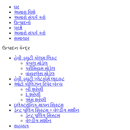
ઘર
અમારા વિશે
અમારો સંપર્ક કરો
ઉત્પાદનો
પ્રશ્નો
અમારો સંપર્ક કરો
સમાચાર
ઉત્પાદન કેન્દ્ર
હેવી ડ્યુટી કોલમ લિફ્ટ
કેબલ મોડેલ
પ્રીમિયમ મોડેલ
વાયરલેસ મોડેલ
હેવી ડ્યુટી પ્લેટફોર્મ લાઇફટ
ઓટો કોલિઝન રિપેર બેન્ચ
બી શ્રેણી
L શ્રેણી
એમ શ્રેણી
ઇલેક્ટ્રોનિક માપન સિસ્ટમ
ડેન્ટ પુલિંગ સિસ્ટમ + વેલ્ડીંગ મશીન
ડેન્ટ પુલિંગ સિસ્ટમ
વેલ્ડીંગ મશીન
સહાયક