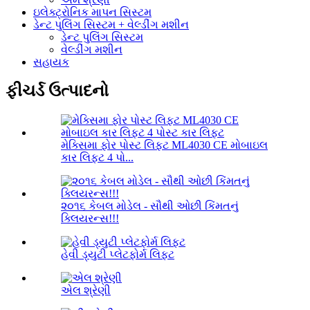
ઇલેક્ટ્રોનિક માપન સિસ્ટમ
ડેન્ટ પુલિંગ સિસ્ટમ + વેલ્ડીંગ મશીન
ડેન્ટ પુલિંગ સિસ્ટમ
વેલ્ડીંગ મશીન
સહાયક
ફીચર્ડ ઉત્પાદનો
મેક્સિમા ફોર પોસ્ટ લિફ્ટ ML4030 CE મોબાઇલ
કાર લિફ્ટ 4 પો...
૨૦૧૬ કેબલ મોડેલ - સૌથી ઓછી કિંમતનું
ક્લિયરન્સ!!!
હેવી ડ્યુટી પ્લેટફોર્મ લિફ્ટ
એલ શ્રેણી